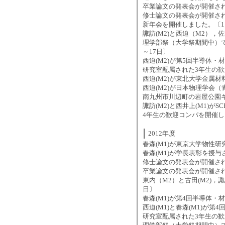
卒業論文の発表会が開催され
修士論文の発表会が開催され
新年会を開催しました。〔1
諏訪(M2)と西迫（M2），
理学部祭（大学祭期間中）で液体窒
～17日〕
西迫(M2)が第5回半導体
研究室配属された3年生の歓
西迫(M2)が東北大学金属材
西迫(M2)が日本物理学会（
南九州市川辺町の岩屋公園キ
諏訪(M2)と西井上(M1)が
4年生の歓迎コンパを開催し
2012年度
春森(M1)が東京大学物性研
春森(M1)が学長表彰を授与
修士論文の発表会が開催され
卒業論文の発表会が開催され
東内（M2）と古田(M2)，
日〕
春森(M1)が第4回半導体
西迫(M1)と春森(M1)が
研究室配属された3年生の歓