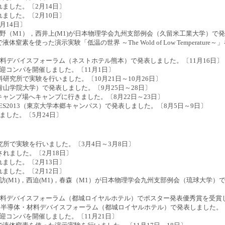
ました。〔2月14日〕
ました。〔2月10日〕
月14日〕
佐野（M1），西井上(M1)が日本物理学会九州支部例会（久留米工業大学）で発
素を使った演示実験「低温の世界 ～The Wold of Low Temperature
・材料デバイスフォーラム（ネストホテル熊本）で発表しました。〔11月16日〕
迎コンパを開催しました。〔11月1日〕
料研究所で実験を行いました。〔10月21日～10月26日〕
青山学院大学）で発表しました。〔9月25日～28日〕
ャンプ場へキャンプに行きました。〔8月22日～23日〕
SCES2013（東京大学本郷キャンパス）で発表しました。〔8月5日～9日〕
ました。〔5月24日〕
究所で実験を行いました。〔3月4日～3月8日〕
されました。〔2月18日〕
ました。〔2月13日〕
ました。〔2月12日〕
諏訪(M1)，西迫(M1)，春森（M1）が日本物理学会九州支部例会（琉球大学）
・材料デバイスフォーラム（都城ロイヤルホテル）でポスター発表優秀賞を受賞し
第4回半導体・材料デバイスフォーラム（都城ロイヤルホテル）で発表しました。〔
迎コンパを開催しました。〔11月21日〕