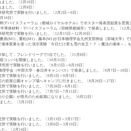
ました。〔2月10日〕
ました。〔2月9日〕
材料研究所で実験を行いました。〔2月2日～6日〕
月16日〕
・材料デバイスフォーラム（都城ロイヤルホテル）でポスター発表奨励賞を受賞し
回半導体材料・デバイスフォーラム（宮崎県都城市）で発表しました。〔12月2
料研究所で実験を行いました。〔12月15日～12月20日〕
，桑原(M1)，重松(M1)，藤本(M1)が日本物理学会九州支部例会（崇城大学）
液体窒素を使った演示実験「今日だけ君も雪の女王！？ ～魔法の液体～」を行
加して，フレンドリーグで1位でした。〔11月8日〕
迎コンパを開催しました。〔10月31日〕
研究所で実験を行いました。〔9月15日～9月19日〕
日本物理学会（中部大学・春日井キャンパス）で発表しました。〔9月7日～10日
究所で実験を行いました。〔9月1日～9月5日〕
の岩屋公園キャンプ場へキャンプに行きました。〔8月26日～27日〕
究所で実験を行いました。〔7月28日～8月1日〕
究所で実験を行いました。〔7月7日～7月11日〕
り公園）が雨天のため延期になりました。〔6月22日〕
ました。〔5月23日〕
究所で実験を行いました。〔3月13日～3月17日〕
究所で実験を行いました。〔3月6日～3月10日〕
た。〔2月14日〕