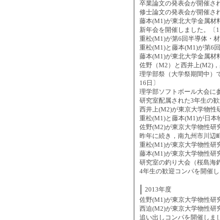
卒業論文の発表会が開催され
修士論文の発表会が開催され
藤本(M1)が東北大学金属
新年会を開催しました。〔1
重松(M1)が第6回半導体
重松(M1)と藤本(M1)が
第6
藤本(M1)が東北大学金属材
佐野（M2）と西井上(M2)
理学部祭（大学祭期間中）で
16日〕
理学部ソフトボール大会に参
研究室配属された3年生の歓
西井上(M2)が東京大学物性
重松(M1)と藤本(M1)が
佐野(M2)が東京大学物性研
昨年に続き，南九州市川辺町
重松(M1)が東京大学物性研
藤本(M1)が東京大学物性研
研究室の釣り大会（桜島海釣
4年生の歓迎コンパを開催し
2013年度
佐野(M1)が東京大学物性研
西迫(M2)が東京大学物性研
追い出しコンパを開催しまし