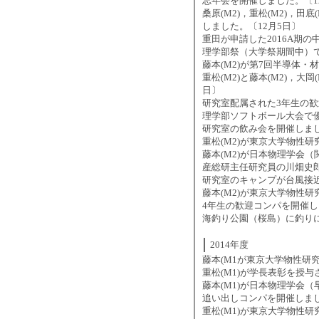
忘年会を開催しました。〔1
桑原(M2)，重松(M2)，田
しました。〔12月5日〕
重田が申請した2016A期の中性子
理学部祭（大学祭期間中）で
藤本(M2)が第7回半導体
重松(M2)と藤本(M2)，
日〕
研究室配属された3年生の歓
理学部ソフトボール大会で優
研究室の飲み会を開催しまし
重松(M2)が東京大学物性研
藤本(M2)が日本物理学会
産総研主任研究員の川畑史郎
研究室のキャンプが台風接近
藤本(M2)が東京大学物性研
4年生の歓迎コンパを開催し
海釣り公園（桜島）に釣りに
2014年度
藤本(M1が東京大学物性研
重松(M1)が学長表彰を授与
藤本(M1)が日本物理学会
追い出しコンパを開催しまし
重松(M1)が東京大学物性研