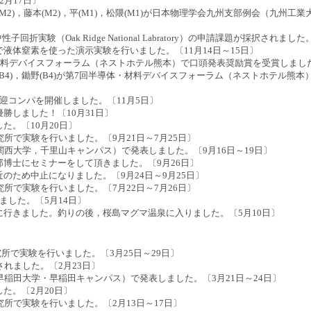
2月17日〕
底(M2)，藤本(M2)，平(M1)，松隈(M1)が日本物理学会九州支部例会（九州
回折実験（Oak Ridge National Labratory）の申請課題が採択されまし
液体窒素を使った演示実験を行いました。〔11月14日～15日〕
・材料デバイスフォーラム（ネストホテル熊本）で口頭発表奨励賞を受賞しました
大岡(B4)，鋤野(B4)が第7回半導体・材料デバイスフォーラム（ネストホテル熊本
迎コンパを開催しました。〔11月5日〕
勝しました！〔10月31日〕
た。〔10月20日〕
究所で実験を行いました。〔9月21日～7月25日〕
（関西大学，千里山キャンパス）で発表しました。〔9月16日～19日〕
博士にセミナーをして頂きました。〔9月26日〕
のため中止になりました。〔9月24日～9月25日〕
究所で実験を行いました。〔7月22日～7月26日〕
ました。〔5月14日〕
行きました。釣りの後，桜島マグマ温泉に入りました。〔5月10日〕
究所で実験を行いました。〔3月25日～29日〕
されました。〔2月23日〕
（早稲田大学・早稲田キャンパス）で発表しました。〔3月21日～24日〕
た。〔2月20日〕
究所で実験を行いました。〔2月13日～17日〕