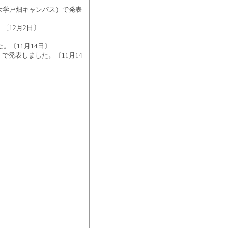
工業大学戸畑キャンパス）で発表
た。〔12月2日〕
。〔11月14日〕
）で発表しました。〔11月14