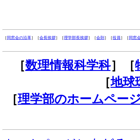
［
同窓会の沿革
］［
会長挨拶
］［
理学部長挨拶
］［
会則
］［
役員
］［
同窓
［
数理情報科学科
］［
［
地球
［
理学部のホームペー